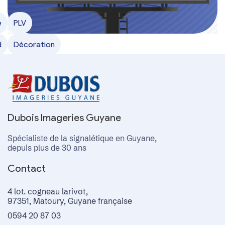
e
e
PLV
e
d
Décoration
Dubois Imageries Guyane
Spécialiste de la signalétique en Guyane,
depuis plus de 30 ans
Contact
4 lot. cogneau larivot,
97351, Matoury, Guyane française
0594 20 87 03