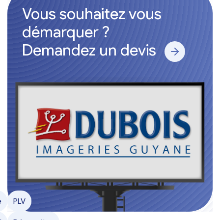
Vous souhaitez vous
démarquer ?
Demandez un devis
e
e
PLV