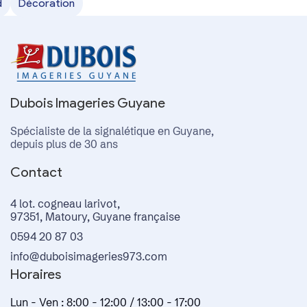
e
d
Décoration
Dubois Imageries Guyane
Spécialiste de la signalétique en Guyane,
depuis plus de 30 ans
Contact
4 lot. cogneau larivot,
97351, Matoury, Guyane française
0594 20 87 03
info@duboisimageries973.com
Horaires
Lun - Ven : 8:00 - 12:00 / 13:00 - 17:00